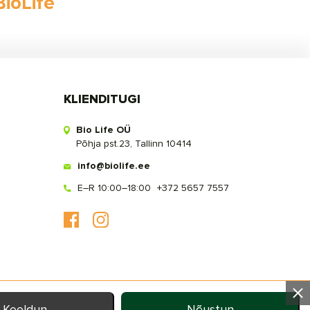
BioLife
KLIENDITUGI
Bio Life OÜ
Põhja pst.23, Tallinn 10414
info@biolife.ee
E–R 10:00–18:00
+372 5657 7557
Keeldun
Nõustun