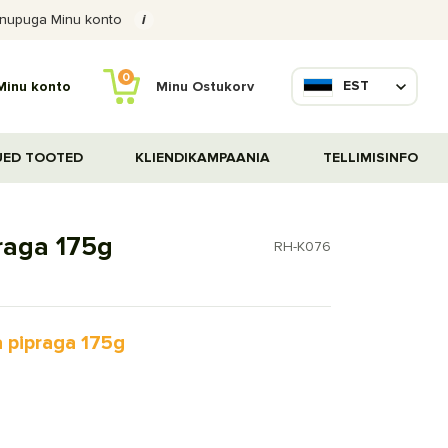
ige nupuga Minu konto
i
0
EST
Minu Ostukorv
Minu konto
UED TOOTED
KLIENDIKAMPAANIA
TELLIMISINFO
raga 175g
RH-K076
a pipraga 175g