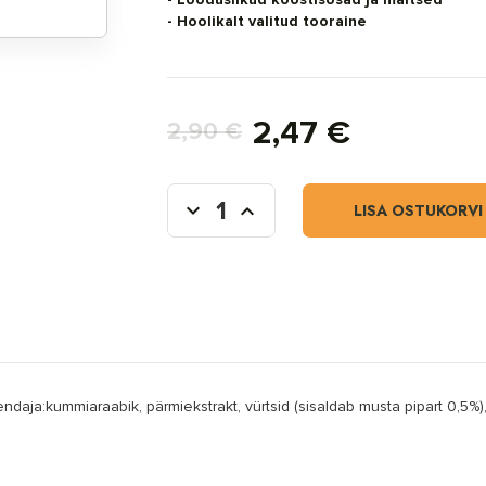
- Hoolikalt valitud tooraine
2,47 €
2,90 €
LISA OSTUKORVI
daja:kummiaraabik, pärmiekstrakt, vürtsid (sisaldab musta pipart 0,5%)