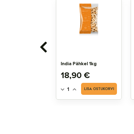
l 1kg
India Pähkel 1kg
Hind
80 €
18,90 €
HETKEL OTSAS
LISA OSTUKORVI