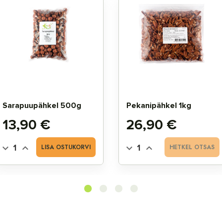
Sarapuupähkel 500g
Pekanipähkel 1kg
Hind
Hind
13,90 €
26,90 €
LISA OSTUKORVI
HETKEL OTSAS