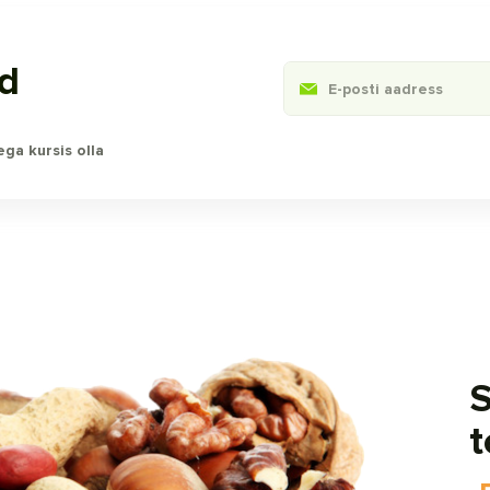
ed
ga kursis olla
t