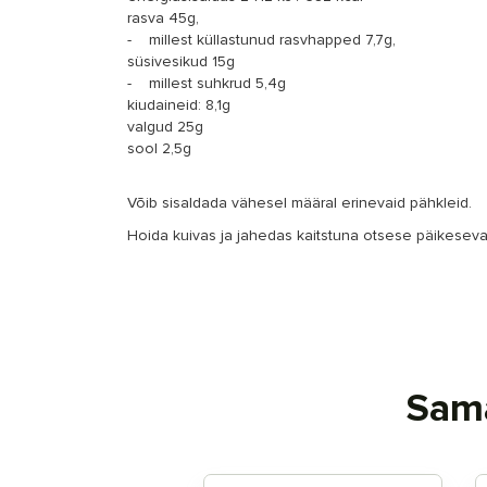
rasva 45g,
- millest küllastunud rasvhapped 7,7g,
süsivesikud 15g
- millest suhkrud 5,4g
kiudaineid: 8,1g
valgud 25g
sool 2,5g
Võib sisaldada vähesel määral erinevaid pähkleid.
Hoida kuivas ja jahedas kaitstuna otsese päikeseva
Sama