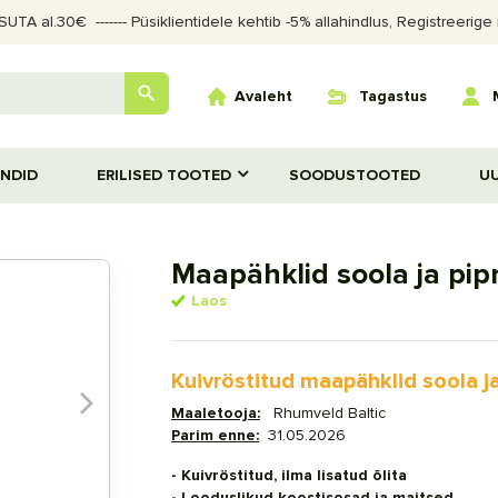
TA al.30€‎ ‎ ------- Püsiklientidele kehtib -5% allahindlus, Registreer

Avaleht
Tagastus
ANDID
ERILISED TOOTED
SOODUSTOOTED
U
Maapähklid soola ja pip
Laos
Kuivröstitud maapähklid soola j
Maaletooja:
Rhumveld Baltic
Parim enne:
31.05.2026
- Kuivröstitud, ilma lisatud õlita
- Looduslikud koostisosad ja maitsed