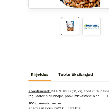
Kirjeldus
Toote üksikasjad
Koostisosad:
MAAPÄHKLID (91,5%), sool 2,5%, paksen
regulaator: sidrunhape, paakumisvastane aine E551.
100 grammis tootes:
energiasisaldus 2412 kJ / 582 kcal