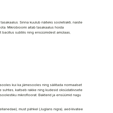
sakaalus. Sinna kuulub näiteks sooletrakti, naiste
ota. Mikrobioomi aitab tasakaalus hoida
 bacillus subtilis ning ensüümidest amülaas,
sooles kui ka jämesooles ning säilitada normaalset
te suhtes, kaitseb rakke ning kudesid oksüdatiivsete
soolestiku mikrofloorat. Bakterid ja ensüümid nagu
ellanedae
), must pähkel (
Juglans nigra
), aed-liivatee