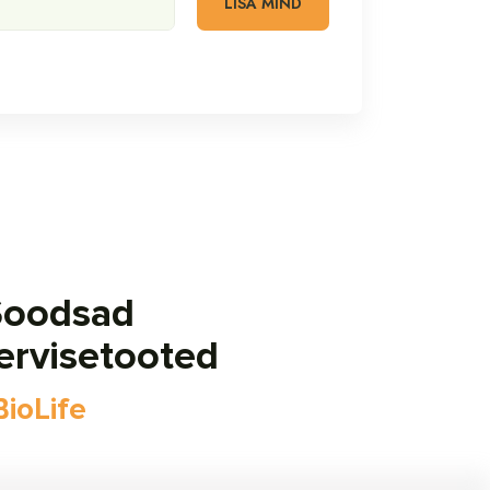
Soodsad
ervisetooted
BioLife