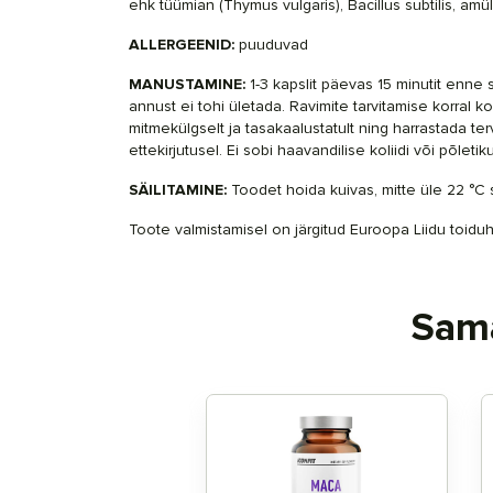
ehk tüümian (
Thymus vulgaris
),
Bacillus subtilis, amü
ALLERGEENID:
puuduvad
MANUSTAMINE:
1-3 kapslit päevas 15 minutit enne 
annust ei tohi ületada. Ravimite tarvitamise korral 
mitmekülgselt ja tasakaalustatult ning harrastada ter
ettekirjutusel. Ei sobi haavandilise koliidi või põleti
SÄILITAMINE:
Toodet hoida kuivas, mitte üle 22 °C
Toote valmistamisel on järgitud Euroopa Liidu toi
Sama