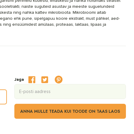
ganismi pehmeid kudesid, limaskesti ja nahka hoidmaks sealset
sooletrakti, naiste suguteid asustav ja meeste suguelundeid
askesta ning nahka kattev mikrobioota. Mikrobioomi aitab
egano ehk pune, sipelgapuu koore ekstrakt, must pähkel, aed-
lis ning ensüümidest amülaas, proteaas, laktaas, lipaas ja
Jaga
ANNA MULLE TEADA KUI TOODE ON TAAS LAOS