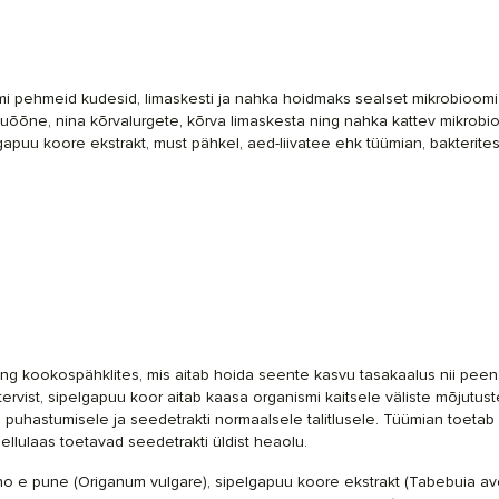
 pehmeid kudesid, limaskesti ja nahka hoidmaks sealset mikrobioomi ta
uõõne, nina kõrvalurgete, kõrva limaskesta ning nahka kattev mikrobio
uu koore ekstrakt, must pähkel, aed-liivatee ehk tüümian, bakteritest
g kookospähklites, mis aitab hoida seente kasvu tasakaalus nii peen
ervist, sipelgapuu koor aitab kaasa organismi kaitsele väliste mõjutus
 puhastumisele ja seedetrakti normaalsele talitlusele. Tüümian toetab 
tsellulaas toetavad seedetrakti üldist heaolu.
no e pune (
Origanum vulgare
), sipelgapuu koore ekstrakt (
Tabebuia av