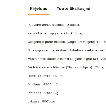
Kirjeldus
Toote üksikasjad
Päevane annus sisaldab 3 kapslit
Kaprüülhape
(
caprylic acid
) 450 mg
Oregano e pune ekstrakt (
Origanum vulgare
) 4:1
3
Sipelgapuu koore ekstrakt (T
abebuia avellanedae
)
Musta pähkli koore ekstrakt (
Juglans nigra
) 10:1
20
Aed-liivatee ehk tüümian (Thymus vulgaris) 75 mg
Bacillus subtilis 1,5 E9
Amülaas
4800* u/g
Proteaas
1200* u/g
Laktaas
800* u/g