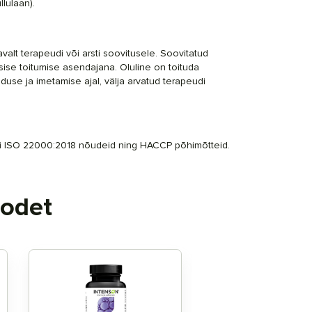
llulaan
).
valt terapeudi või arsti soovitusele. Soovitatud
esise toitumise asendajana. Oluline on toituda
eduse ja imetamise ajal, välja arvatud terapeudi
rdi ISO 22000:2018 nõudeid ning HACCP põhimõtteid.
oodet