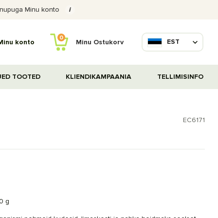
ige nupuga Minu konto
i
0
EST
Minu Ostukorv
Minu konto
UED TOOTED
KLIENDIKAMPAANIA
TELLIMISINFO
EC6171
50 g