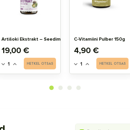
Artišoki Ekstrakt – Seedimise Toetuseks
C-Vitamiini Pulber 150g
Hind
Hind
19,00 €
4,90 €
HETKEL OTSAS
HETKEL OTSAS
ed