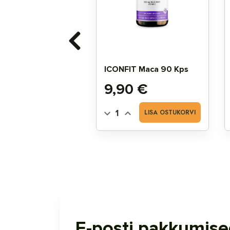
Amla 100kps
ICONFIT Maca 90 Kps
Hind
90 €
9,90 €
LISA OSTUKORVI
LISA OSTUKORVI
E-posti pakkumis