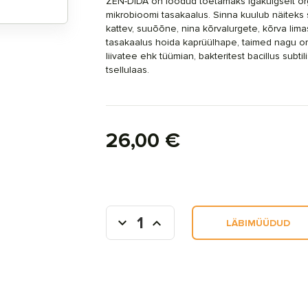
ZEN-DIDA on loodud toetamaks igakülgselt or
mikrobioomi tasakaalus. Sinna kuulub näiteks 
kattev, suuõõne, nina kõrvalurgete, kõrva lim
tasakaalus hoida kaprüülhape, taimed nagu or
liivatee ehk tüümian, bakteritest bacillus subti
tsellulaas.
26,00 €
LÄBIMÜÜDUD