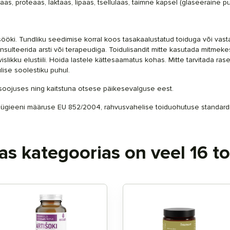
laas, proteaas, laktaas, lipaas, tsellulaas, taimne kapsel (
glaseeraine pu
sööki. Tundliku seedimise korral koos tasakaalustatud toiduga või vasta
konsulteerida arsti või terapeudiga. Toidulisandit mitte kasutada mitmek
vislikku elustiili. Hoida lastele kättesaamatus kohas.
Mitte tarvitada ras
kulise soolestiku puhul.
 soojuses ning kaitstuna otsese päikesevalguse eest.
duhügieeni määruse EU 852/2004, rahvusvahelise toiduohutuse standa
s kategoorias on veel 16 t