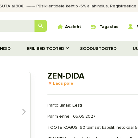
TA al.30€‎ ‎ ------- Püsiklientidele kehtib -5% allahindlus, Registreer

Avaleht
Tagastus
ANDID
ERILISED TOOTED
SOODUSTOOTED
U
ZEN-DIDA
Laos pole
Päritolumaa: Eesti
Parim enne: 05.05.2027
TOOTE KOGUS:
90 taimset kapslit, netokaal 