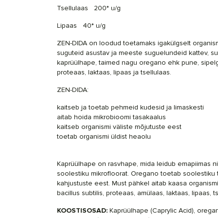
Tsellulaas
200* u/g
Lipaas
40* u/g
ZEN-DIDA on loodud toetamaks igakülgselt organismi
suguteid asustav ja meeste suguelundeid kattev, su
kaprüülhape, taimed nagu oregano ehk pune, sipelgap
proteaas, laktaas, lipaas ja tsellulaas.
ZEN-DIDA:
kaitseb ja toetab pehmeid kudesid ja limaskesti
aitab hoida mikrobioomi tasakaalus
kaitseb organismi väliste mõjutuste eest
toetab organismi üldist heaolu
Kaprüülhape on rasvhape, mida leidub emapiimas nin
soolestiku mikrofloorat. Oregano toetab soolestiku t
kahjustuste eest. Must pähkel aitab kaasa organismi
bacillus subtilis, proteaas, amülaas, laktaas, lipaas, 
KOOSTISOSAD:
Kaprüülhape (
Caprylic Acid
), orega