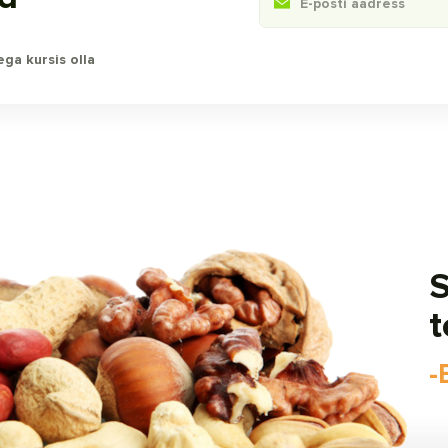
ga kursis olla
t
-